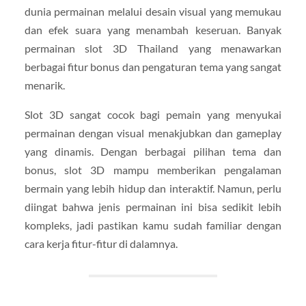
dunia permainan melalui desain visual yang memukau
dan efek suara yang menambah keseruan. Banyak
permainan slot 3D Thailand yang menawarkan
berbagai fitur bonus dan pengaturan tema yang sangat
menarik.
Slot 3D sangat cocok bagi pemain yang menyukai
permainan dengan visual menakjubkan dan gameplay
yang dinamis. Dengan berbagai pilihan tema dan
bonus, slot 3D mampu memberikan pengalaman
bermain yang lebih hidup dan interaktif. Namun, perlu
diingat bahwa jenis permainan ini bisa sedikit lebih
kompleks, jadi pastikan kamu sudah familiar dengan
cara kerja fitur-fitur di dalamnya.