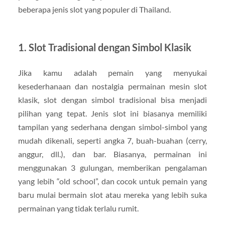
beberapa jenis slot yang populer di Thailand.
1. Slot Tradisional dengan Simbol Klasik
Jika kamu adalah pemain yang menyukai
kesederhanaan dan nostalgia permainan mesin slot
klasik, slot dengan simbol tradisional bisa menjadi
pilihan yang tepat. Jenis slot ini biasanya memiliki
tampilan yang sederhana dengan simbol-simbol yang
mudah dikenali, seperti angka 7, buah-buahan (cerry,
anggur, dll.), dan bar. Biasanya, permainan ini
menggunakan 3 gulungan, memberikan pengalaman
yang lebih “old school”, dan cocok untuk pemain yang
baru mulai bermain slot atau mereka yang lebih suka
permainan yang tidak terlalu rumit.