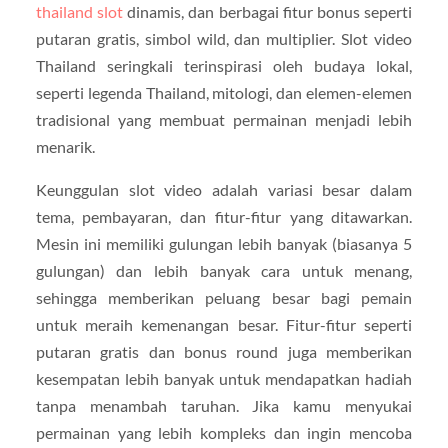
thailand slot
dinamis, dan berbagai fitur bonus seperti
putaran gratis, simbol wild, dan multiplier. Slot video
Thailand seringkali terinspirasi oleh budaya lokal,
seperti legenda Thailand, mitologi, dan elemen-elemen
tradisional yang membuat permainan menjadi lebih
menarik.
Keunggulan slot video adalah variasi besar dalam
tema, pembayaran, dan fitur-fitur yang ditawarkan.
Mesin ini memiliki gulungan lebih banyak (biasanya 5
gulungan) dan lebih banyak cara untuk menang,
sehingga memberikan peluang besar bagi pemain
untuk meraih kemenangan besar. Fitur-fitur seperti
putaran gratis dan bonus round juga memberikan
kesempatan lebih banyak untuk mendapatkan hadiah
tanpa menambah taruhan. Jika kamu menyukai
permainan yang lebih kompleks dan ingin mencoba