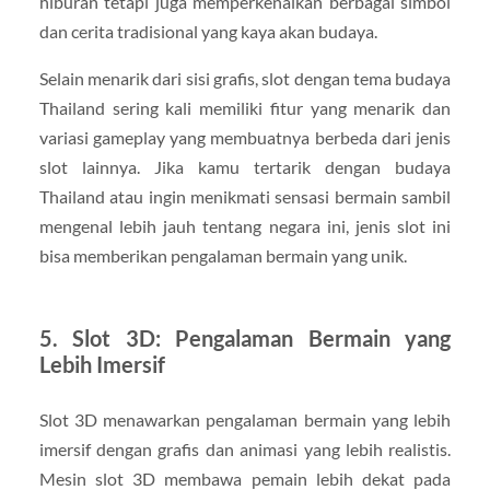
hiburan tetapi juga memperkenalkan berbagai simbol
dan cerita tradisional yang kaya akan budaya.
Selain menarik dari sisi grafis, slot dengan tema budaya
Thailand sering kali memiliki fitur yang menarik dan
variasi gameplay yang membuatnya berbeda dari jenis
slot lainnya. Jika kamu tertarik dengan budaya
Thailand atau ingin menikmati sensasi bermain sambil
mengenal lebih jauh tentang negara ini, jenis slot ini
bisa memberikan pengalaman bermain yang unik.
5. Slot 3D: Pengalaman Bermain yang
Lebih Imersif
Slot 3D menawarkan pengalaman bermain yang lebih
imersif dengan grafis dan animasi yang lebih realistis.
Mesin slot 3D membawa pemain lebih dekat pada