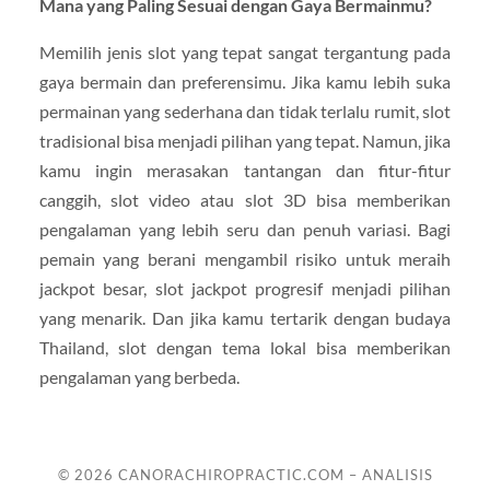
Mana yang Paling Sesuai dengan Gaya Bermainmu?
Memilih jenis slot yang tepat sangat tergantung pada
gaya bermain dan preferensimu. Jika kamu lebih suka
permainan yang sederhana dan tidak terlalu rumit, slot
tradisional bisa menjadi pilihan yang tepat. Namun, jika
kamu ingin merasakan tantangan dan fitur-fitur
canggih, slot video atau slot 3D bisa memberikan
pengalaman yang lebih seru dan penuh variasi. Bagi
pemain yang berani mengambil risiko untuk meraih
jackpot besar, slot jackpot progresif menjadi pilihan
yang menarik. Dan jika kamu tertarik dengan budaya
Thailand, slot dengan tema lokal bisa memberikan
pengalaman yang berbeda.
© 2026
CANORACHIROPRACTIC.COM – ANALISIS