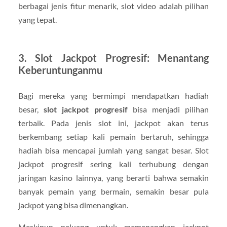
berbagai jenis fitur menarik, slot video adalah pilihan
yang tepat.
3. Slot Jackpot Progresif: Menantang
Keberuntunganmu
Bagi mereka yang bermimpi mendapatkan hadiah
besar,
slot jackpot progresif
bisa menjadi pilihan
terbaik. Pada jenis slot ini, jackpot akan terus
berkembang setiap kali pemain bertaruh, sehingga
hadiah bisa mencapai jumlah yang sangat besar. Slot
jackpot progresif sering kali terhubung dengan
jaringan kasino lainnya, yang berarti bahwa semakin
banyak pemain yang bermain, semakin besar pula
jackpot yang bisa dimenangkan.
Meskipun peluang untuk memenangkan jackpot