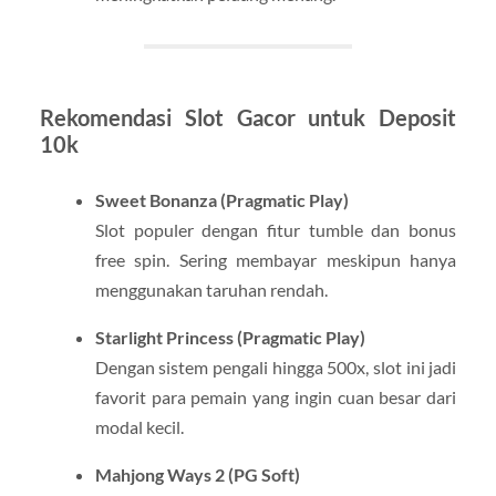
Rekomendasi Slot Gacor untuk Deposit
10k
Sweet Bonanza (Pragmatic Play)
Slot populer dengan fitur tumble dan bonus
free spin. Sering membayar meskipun hanya
menggunakan taruhan rendah.
Starlight Princess (Pragmatic Play)
Dengan sistem pengali hingga 500x, slot ini jadi
favorit para pemain yang ingin cuan besar dari
modal kecil.
Mahjong Ways 2 (PG Soft)