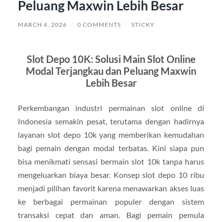
Peluang Maxwin Lebih Besar
MARCH 4, 2026
/
0 COMMENTS
/
STICKY
Slot Depo 10K: Solusi Main Slot Online
Modal Terjangkau dan Peluang Maxwin
Lebih Besar
Perkembangan industri permainan slot online di
Indonesia semakin pesat, terutama dengan hadirnya
layanan slot depo 10k yang memberikan kemudahan
bagi pemain dengan modal terbatas. Kini siapa pun
bisa menikmati sensasi bermain slot 10k tanpa harus
mengeluarkan biaya besar. Konsep slot depo 10 ribu
menjadi pilihan favorit karena menawarkan akses luas
ke berbagai permainan populer dengan sistem
transaksi cepat dan aman. Bagi pemain pemula