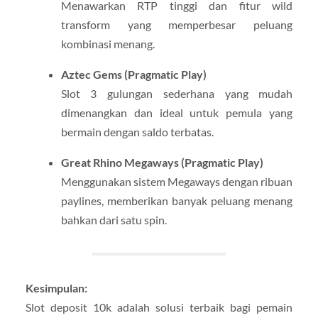
Menawarkan RTP tinggi dan fitur wild
transform yang memperbesar peluang
kombinasi menang.
Aztec Gems (Pragmatic Play)
Slot 3 gulungan sederhana yang mudah
dimenangkan dan ideal untuk pemula yang
bermain dengan saldo terbatas.
Great Rhino Megaways (Pragmatic Play)
Menggunakan sistem Megaways dengan ribuan
paylines, memberikan banyak peluang menang
bahkan dari satu spin.
Kesimpulan:
Slot deposit 10k adalah solusi terbaik bagi pemain