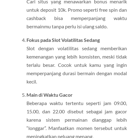
Cari situs yang menawarkan bonus menarik
untuk deposit 10k. Promo seperti free spin dan
cashback bisa memperpanjang waktu
bermainmu tanpa perlu isi ulang saldo.
Fokus pada Slot Volatilitas Sedang
Slot dengan volatilitas sedang memberikan
kemenangan yang lebih konsisten, meski tidak
terlalu besar. Cocok untuk kamu yang ingin
memperpanjang durasi bermain dengan modal
kecil.
Main di Waktu Gacor
Beberapa waktu tertentu seperti jam 09.00,
15.00, dan 22.00 disebut sebagai jam gacor
karena sistem permainan dianggap lebih
“longgar”. Manfaatkan momen tersebut untuk
meningkatkan peluang menang.