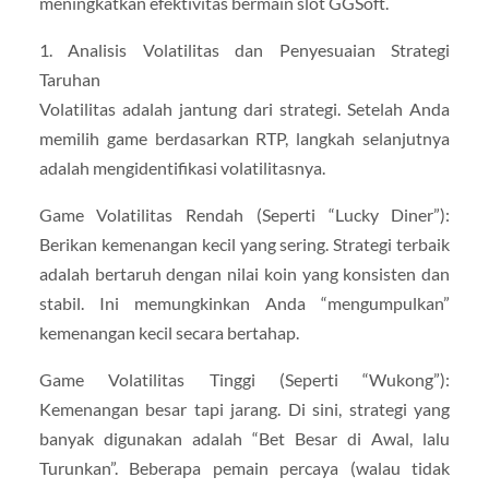
meningkatkan efektivitas bermain slot GGSoft.
1. Analisis Volatilitas dan Penyesuaian Strategi
Taruhan
Volatilitas adalah jantung dari strategi. Setelah Anda
memilih game berdasarkan RTP, langkah selanjutnya
adalah mengidentifikasi volatilitasnya.
Game Volatilitas Rendah (Seperti “Lucky Diner”):
Berikan kemenangan kecil yang sering. Strategi terbaik
adalah bertaruh dengan nilai koin yang konsisten dan
stabil. Ini memungkinkan Anda “mengumpulkan”
kemenangan kecil secara bertahap.
Game Volatilitas Tinggi (Seperti “Wukong”):
Kemenangan besar tapi jarang. Di sini, strategi yang
banyak digunakan adalah “Bet Besar di Awal, lalu
Turunkan”. Beberapa pemain percaya (walau tidak