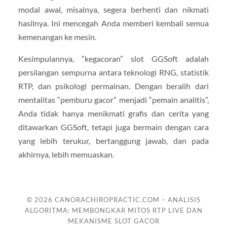
modal awal, misalnya, segera berhenti dan nikmati
hasilnya. Ini mencegah Anda memberi kembali semua
kemenangan ke mesin.
Kesimpulannya, “kegacoran” slot GGSoft adalah
persilangan sempurna antara teknologi RNG, statistik
RTP, dan psikologi permainan. Dengan beralih dari
mentalitas “pemburu gacor” menjadi “pemain analitis”,
Anda tidak hanya menikmati grafis dan cerita yang
ditawarkan GGSoft, tetapi juga bermain dengan cara
yang lebih terukur, bertanggung jawab, dan pada
akhirnya, lebih memuaskan.
© 2026
CANORACHIROPRACTIC.COM – ANALISIS
ALGORITMA: MEMBONGKAR MITOS RTP LIVE DAN
MEKANISME SLOT GACOR