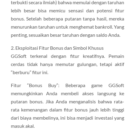
terbukti secara ilmiah) bahwa memulai dengan taruhan
lebih besar bisa memicu sensasi dan potensi fitur
bonus. Setelah beberapa putaran tanpa hasil, mereka
menurunkan taruhan untuk menghemat bankroll. Yang
penting, sesuaikan besar taruhan dengan saldo Anda.
2. Eksploitasi Fitur Bonus dan Simbol Khusus
GGSoft terkenal dengan fitur kreatifnya. Pemain
cerdas tidak hanya memutar gulungan, tetapi aktif
“berburu” fitur ini.
Fitur “Bonus Buy”: Beberapa game GGSoft
memungkinkan Anda membeli akses langsung ke
putaran bonus. Jika Anda menganalisis bahwa rata-
rata kemenangan dalam fitur bonus jauh lebih tinggi
dari biaya membelinya, ini bisa menjadi investasi yang
masuk akal.