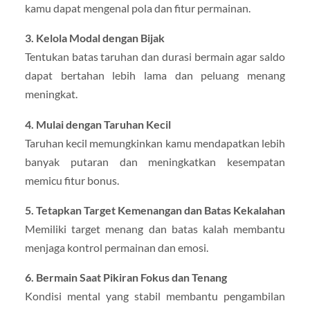
kamu dapat mengenal pola dan fitur permainan.
3. Kelola Modal dengan Bijak
Tentukan batas taruhan dan durasi bermain agar saldo
dapat bertahan lebih lama dan peluang menang
meningkat.
4. Mulai dengan Taruhan Kecil
Taruhan kecil memungkinkan kamu mendapatkan lebih
banyak putaran dan meningkatkan kesempatan
memicu fitur bonus.
5. Tetapkan Target Kemenangan dan Batas Kekalahan
Memiliki target menang dan batas kalah membantu
menjaga kontrol permainan dan emosi.
6. Bermain Saat Pikiran Fokus dan Tenang
Kondisi mental yang stabil membantu pengambilan