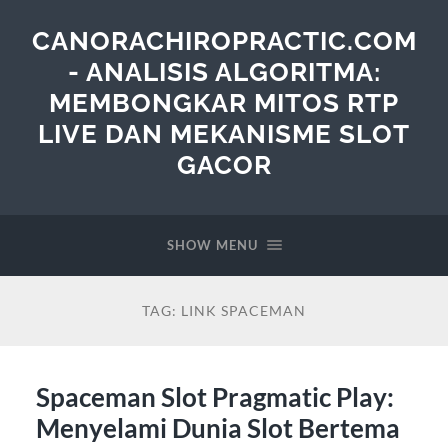
CANORACHIROPRACTIC.COM
- ANALISIS ALGORITMA:
MEMBONGKAR MITOS RTP
LIVE DAN MEKANISME SLOT
GACOR
SHOW MENU
TAG:
LINK SPACEMAN
Spaceman Slot Pragmatic Play:
Menyelami Dunia Slot Bertema