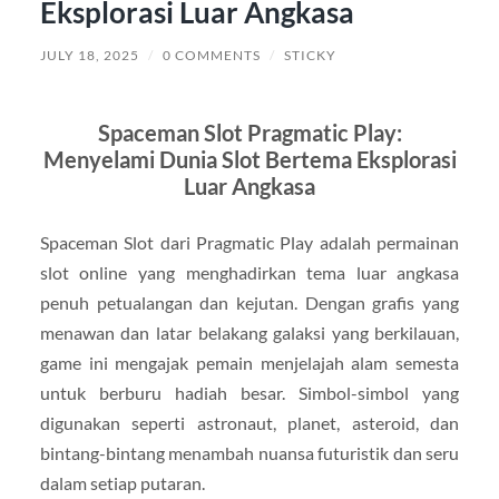
Eksplorasi Luar Angkasa
JULY 18, 2025
/
0 COMMENTS
/
STICKY
Spaceman Slot Pragmatic Play:
Menyelami Dunia Slot Bertema Eksplorasi
Luar Angkasa
Spaceman Slot dari Pragmatic Play adalah permainan
slot online yang menghadirkan tema luar angkasa
penuh petualangan dan kejutan. Dengan grafis yang
menawan dan latar belakang galaksi yang berkilauan,
game ini mengajak pemain menjelajah alam semesta
untuk berburu hadiah besar. Simbol-simbol yang
digunakan seperti astronaut, planet, asteroid, dan
bintang-bintang menambah nuansa futuristik dan seru
dalam setiap putaran.