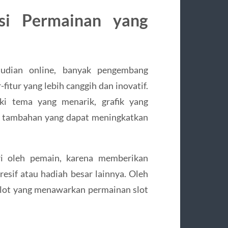
asi Permainan yang
judian online, banyak pengembang
-fitur yang lebih canggih dan inovatif.
iki tema yang menarik, grafik yang
ur tambahan yang dapat meningkatkan
ri oleh pemain, karena memberikan
sif atau hadiah besar lainnya. Oleh
k slot yang menawarkan permainan slot