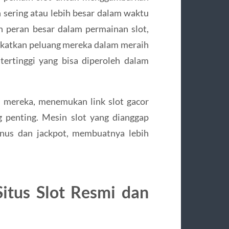
sering atau lebih besar dalam waktu
 peran besar dalam permainan slot,
gkatkan peluang mereka dalam meraih
tertinggi yang bisa diperoleh dalam
 mereka, menemukan link slot gacor
 penting. Mesin slot yang dianggap
onus dan jackpot, membuatnya lebih
itus Slot Resmi dan