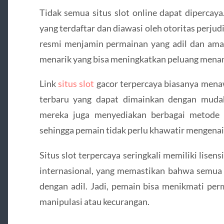
Tidak semua situs slot online dapat dipercaya
yang terdaftar dan diawasi oleh otoritas perjudi
resmi menjamin permainan yang adil dan ama
menarik yang bisa meningkatkan peluang mena
Link
situs slot
gacor
terpercaya biasanya menaw
terbaru yang dapat dimainkan dengan mudah 
mereka juga menyediakan berbagai metode
sehingga pemain tidak perlu khawatir mengenai
Situs slot terpercaya seringkali memiliki lisen
internasional, yang memastikan bahwa semua 
dengan adil. Jadi, pemain bisa menikmati per
manipulasi atau kecurangan.