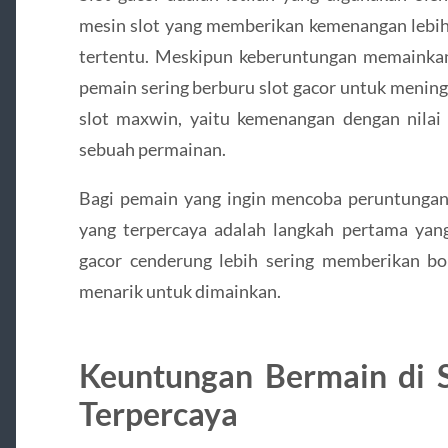
mesin slot yang memberikan kemenangan lebih 
tertentu. Meskipun keberuntungan memainkan
pemain sering berburu slot gacor untuk menin
slot maxwin, yaitu kemenangan dengan nilai 
sebuah permainan.
Bagi pemain yang ingin mencoba peruntungan
yang terpercaya adalah langkah pertama yang
gacor cenderung lebih sering memberikan b
menarik untuk dimainkan.
Keuntungan Bermain di S
Terpercaya