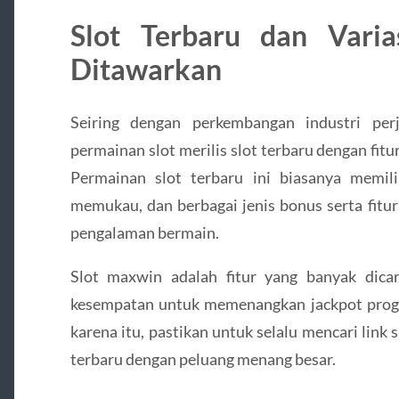
Slot Terbaru dan Vari
Ditawarkan
Seiring dengan perkembangan industri per
permainan slot merilis slot terbaru dengan fitur
Permainan slot terbaru ini biasanya memil
memukau, dan berbagai jenis bonus serta fit
pengalaman bermain.
Slot maxwin adalah fitur yang banyak dica
kesempatan untuk memenangkan jackpot progre
karena itu, pastikan untuk selalu mencari lin
terbaru dengan peluang menang besar.