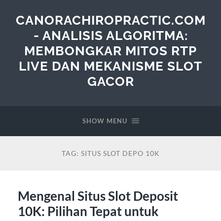
CANORACHIROPRACTIC.COM
- ANALISIS ALGORITMA:
MEMBONGKAR MITOS RTP
LIVE DAN MEKANISME SLOT
GACOR
SHOW MENU
TAG:
SITUS SLOT DEPO 10K
Mengenal Situs Slot Deposit
10K: Pilihan Tepat untuk