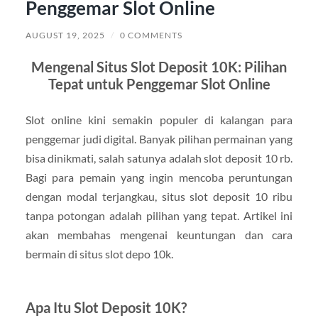
Penggemar Slot Online
AUGUST 19, 2025
/
0 COMMENTS
Mengenal Situs Slot Deposit 10K: Pilihan
Tepat untuk Penggemar Slot Online
Slot online kini semakin populer di kalangan para
penggemar judi digital. Banyak pilihan permainan yang
bisa dinikmati, salah satunya adalah slot deposit 10 rb.
Bagi para pemain yang ingin mencoba peruntungan
dengan modal terjangkau, situs slot deposit 10 ribu
tanpa potongan adalah pilihan yang tepat. Artikel ini
akan membahas mengenai keuntungan dan cara
bermain di situs slot depo 10k.
Apa Itu Slot Deposit 10K?