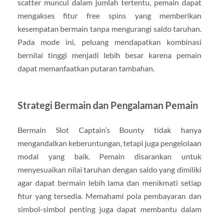
scatter muncul dalam jumlah tertentu, pemain dapat
mengakses fitur free spins yang memberikan
kesempatan bermain tanpa mengurangi saldo taruhan.
Pada mode ini, peluang mendapatkan kombinasi
bernilai tinggi menjadi lebih besar karena pemain
dapat memanfaatkan putaran tambahan.
Strategi Bermain dan Pengalaman Pemain
Bermain Slot Captain’s Bounty tidak hanya
mengandalkan keberuntungan, tetapi juga pengelolaan
modal yang baik. Pemain disarankan untuk
menyesuaikan nilai taruhan dengan saldo yang dimiliki
agar dapat bermain lebih lama dan menikmati setiap
fitur yang tersedia. Memahami pola pembayaran dan
simbol-simbol penting juga dapat membantu dalam