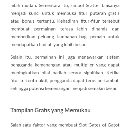
lebih mudah. Sementara itu, simbol Scatter biasanya
menjadi kunci untuk membuka fitur putaran gratis
atau bonus tertentu. Kehadiran fitur-fitur tersebut
membuat permainan terasa lebih dinamis dan
memberikan peluang tambahan bagi pemain untuk
mendapatkan hadiah yang lebih besar.
Selain itu, permainan ini juga menawarkan sistem
pengganda kemenangan atau multiplier yang dapat
meningkatkan nilai hadiah secara signifikan. Ketika
fitur tertentu aktif, pengganda dapat terus bertambah
sehingga potensi kemenangan menjadi semakin besar.
Tampilan Grafis yang Memukau
Salah satu faktor yang membuat Slot Gates of Gatot