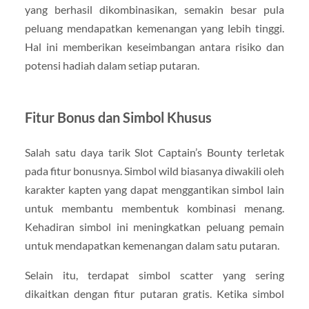
yang berhasil dikombinasikan, semakin besar pula
peluang mendapatkan kemenangan yang lebih tinggi.
Hal ini memberikan keseimbangan antara risiko dan
potensi hadiah dalam setiap putaran.
Fitur Bonus dan Simbol Khusus
Salah satu daya tarik Slot Captain’s Bounty terletak
pada fitur bonusnya. Simbol wild biasanya diwakili oleh
karakter kapten yang dapat menggantikan simbol lain
untuk membantu membentuk kombinasi menang.
Kehadiran simbol ini meningkatkan peluang pemain
untuk mendapatkan kemenangan dalam satu putaran.
Selain itu, terdapat simbol scatter yang sering
dikaitkan dengan fitur putaran gratis. Ketika simbol