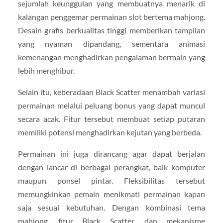
sejumlah keunggulan yang membuatnya menarik di
kalangan penggemar permainan slot bertema mahjong.
Desain grafis berkualitas tinggi memberikan tampilan
yang nyaman dipandang, sementara animasi
kemenangan menghadirkan pengalaman bermain yang
lebih menghibur.
Selain itu, keberadaan Black Scatter menambah variasi
permainan melalui peluang bonus yang dapat muncul
secara acak. Fitur tersebut membuat setiap putaran
memiliki potensi menghadirkan kejutan yang berbeda.
Permainan ini juga dirancang agar dapat berjalan
dengan lancar di berbagai perangkat, baik komputer
maupun ponsel pintar. Fleksibilitas tersebut
memungkinkan pemain menikmati permainan kapan
saja sesuai kebutuhan. Dengan kombinasi tema
mahjong, fitur Black Scatter, dan mekanisme