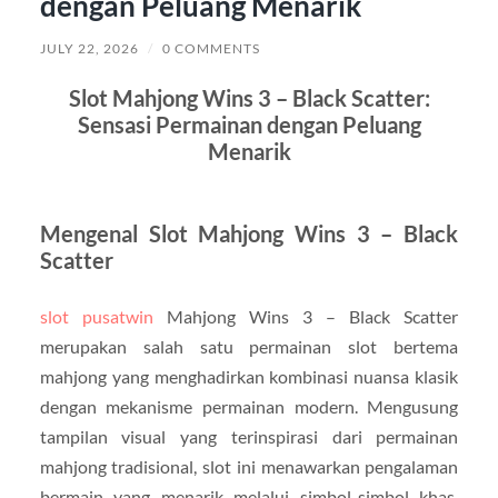
dengan Peluang Menarik
JULY 22, 2026
/
0 COMMENTS
Slot Mahjong Wins 3 – Black Scatter:
Sensasi Permainan dengan Peluang
Menarik
Mengenal Slot Mahjong Wins 3 – Black
Scatter
slot pusatwin
Mahjong Wins 3 – Black Scatter
merupakan salah satu permainan slot bertema
mahjong yang menghadirkan kombinasi nuansa klasik
dengan mekanisme permainan modern. Mengusung
tampilan visual yang terinspirasi dari permainan
mahjong tradisional, slot ini menawarkan pengalaman
bermain yang menarik melalui simbol-simbol khas,