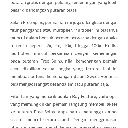
putaran gratis dengan peluang kemenangan yang lebih
besar dibandingkan putaran biasa.
Selain Free Spins, permainan ini juga dilengkapi dengan
fitur pengganda atau multiplier. Multiplier ini biasanya
muncul dalam bentuk permen berwarna dengan angka
tertentu seperti 2x, 5x, 10x, hingga 100x. Ketika
multiplier muncul bersamaan dengan kemenangan
pada putaran Free Spins, nilai kemenangan pemain
akan dikalikan sesuai angka yang tertera. Hal ini
membuat potensi kemenangan dalam Sweet Bonanza
bisa menjadi sangat besar dalam satu putaran saja.
Fitur lain yang menarik adalah Buy Feature, yaitu opsi
yang memungkinkan pemain langsung membeli akses
ke putaran Free Spins tanpa harus menunggu simbol
scatter muncul secara alami. Dengan menggunakan
fitur ini, pemain dapat langsung merasakan sensasi