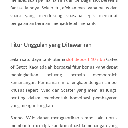
fantasi lainnya. Selain itu, efek animasi yang halus dan
suara yang mendukung suasana epik membuat
pengalaman bermain menjadi lebih menarik.
Fitur Unggulan yang Ditawarkan
Salah satu daya tarik utama
slot deposit 10 ribu
Gates
of Gatot Kaca adalah berbagai fitur bonus yang dapat
meningkatkan peluang pemain memperoleh
kemenangan. Permainan ini dilengkapi dengan simbol
khusus seperti Wild dan Scatter yang memiliki fungsi
penting dalam membentuk kombinasi pembayaran
yang menguntungkan.
Simbol Wild dapat menggantikan simbol lain untuk
membantu menciptakan kombinasi kemenangan yang