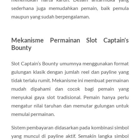
sederhana juga memudahkan pemain, baik pemula
maupun yang sudah berpengalaman.
Mekanisme Permainan Slot Captain’s
Bounty
Slot Captain’s Bounty umumnya menggunakan format
gulungan klasik dengan jumlah reel dan payline yang
tidak terlalu rumit. Mekanisme ini membuat permainan
mudah dipahami dan cocok bagi pemain yang
menyukai gaya slot tradisional. Pemain hanya perlu
mengatur nilai taruhan dan memutar gulungan untuk
memulai permainan.
Sistem pembayaran didasarkan pada kombinasi simbol
yang muncul di payline aktif. Semakin langka simbol