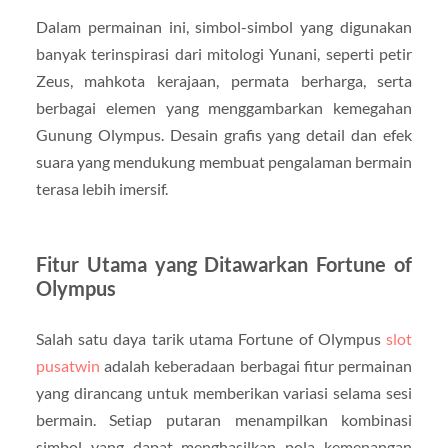
Dalam permainan ini, simbol-simbol yang digunakan
banyak terinspirasi dari mitologi Yunani, seperti petir
Zeus, mahkota kerajaan, permata berharga, serta
berbagai elemen yang menggambarkan kemegahan
Gunung Olympus. Desain grafis yang detail dan efek
suara yang mendukung membuat pengalaman bermain
terasa lebih imersif.
Fitur Utama yang Ditawarkan Fortune of
Olympus
Salah satu daya tarik utama Fortune of Olympus
slot
pusatwin
adalah keberadaan berbagai fitur permainan
yang dirancang untuk memberikan variasi selama sesi
bermain. Setiap putaran menampilkan kombinasi
simbol yang dapat menghasilkan pola kemenangan