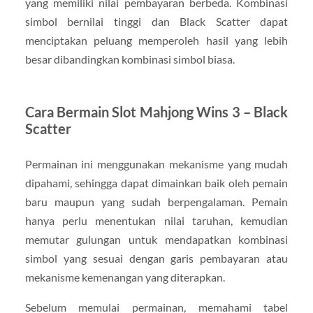
yang memiliki nilai pembayaran berbeda. Kombinasi
simbol bernilai tinggi dan Black Scatter dapat
menciptakan peluang memperoleh hasil yang lebih
besar dibandingkan kombinasi simbol biasa.
Cara Bermain Slot Mahjong Wins 3 – Black
Scatter
Permainan ini menggunakan mekanisme yang mudah
dipahami, sehingga dapat dimainkan baik oleh pemain
baru maupun yang sudah berpengalaman. Pemain
hanya perlu menentukan nilai taruhan, kemudian
memutar gulungan untuk mendapatkan kombinasi
simbol yang sesuai dengan garis pembayaran atau
mekanisme kemenangan yang diterapkan.
Sebelum memulai permainan, memahami tabel