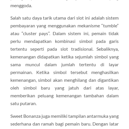
menggoda.
Salah satu daya tarik utama dari slot ini adalah sistem
pembayaran yang menggunakan mekanisme “tumble”
atau “cluster pays”. Dalam sistem ini, pemain tidak
perlu mendapatkan kombinasi simbol pada garis
tertentu seperti pada slot tradisional. Sebaliknya,
kemenangan didapatkan ketika sejumlah simbol yang
sama muncul dalam jumlah tertentu di layar
permainan. Ketika simbol tersebut menghasilkan
kemenangan, simbol akan menghilang dan digantikan
oleh simbol baru yang jatuh dari atas layar,
memberikan peluang kemenangan tambahan dalam
satu putaran.
Sweet Bonanza juga memiliki tampilan antarmuka yang
sederhana dan ramah bagi pemain baru. Dengan latar