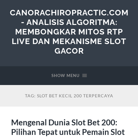
CANORACHIROPRACTIC.COM
- ANALISIS ALGORITMA:
MEMBONGKAR MITOS RTP
LIVE DAN MEKANISME SLOT
GACOR
SHOW MENU
TAG:
SLOT BET KECIL 200 TERPERCAYA
Mengenal Dunia Slot Bet 200:
Pilihan Tepat untuk Pemain Slot