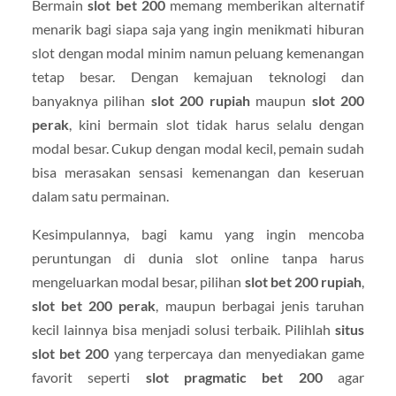
Bermain
slot bet 200
memang memberikan alternatif
menarik bagi siapa saja yang ingin menikmati hiburan
slot dengan modal minim namun peluang kemenangan
tetap besar. Dengan kemajuan teknologi dan
banyaknya pilihan
slot 200 rupiah
maupun
slot 200
perak
, kini bermain slot tidak harus selalu dengan
modal besar. Cukup dengan modal kecil, pemain sudah
bisa merasakan sensasi kemenangan dan keseruan
dalam satu permainan.
Kesimpulannya, bagi kamu yang ingin mencoba
peruntungan di dunia slot online tanpa harus
mengeluarkan modal besar, pilihan
slot bet 200 rupiah
,
slot bet 200 perak
, maupun berbagai jenis taruhan
kecil lainnya bisa menjadi solusi terbaik. Pilihlah
situs
slot bet 200
yang terpercaya dan menyediakan game
favorit seperti
slot pragmatic bet 200
agar