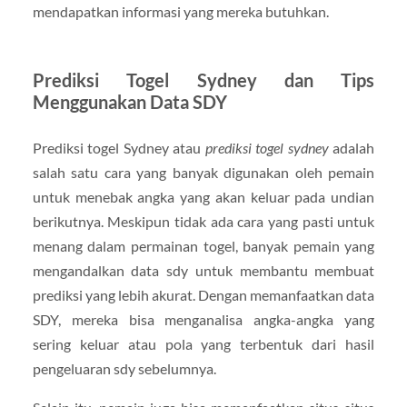
mendapatkan informasi yang mereka butuhkan.
Prediksi Togel Sydney dan Tips
Menggunakan Data SDY
Prediksi togel Sydney atau
prediksi togel sydney
adalah
salah satu cara yang banyak digunakan oleh pemain
untuk menebak angka yang akan keluar pada undian
berikutnya. Meskipun tidak ada cara yang pasti untuk
menang dalam permainan togel, banyak pemain yang
mengandalkan data sdy untuk membantu membuat
prediksi yang lebih akurat. Dengan memanfaatkan data
SDY, mereka bisa menganalisa angka-angka yang
sering keluar atau pola yang terbentuk dari hasil
pengeluaran sdy sebelumnya.