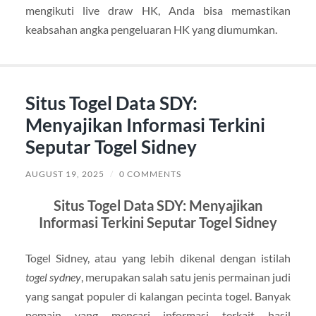
mengikuti live draw HK, Anda bisa memastikan
keabsahan angka pengeluaran HK yang diumumkan.
Situs Togel Data SDY:
Menyajikan Informasi Terkini
Seputar Togel Sidney
AUGUST 19, 2025
/
0 COMMENTS
Situs Togel Data SDY: Menyajikan
Informasi Terkini Seputar Togel Sidney
Togel Sidney, atau yang lebih dikenal dengan istilah
togel sydney
, merupakan salah satu jenis permainan judi
yang sangat populer di kalangan pecinta togel. Banyak
pemain yang mencari informasi terkait hasil