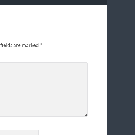
fields are marked
*