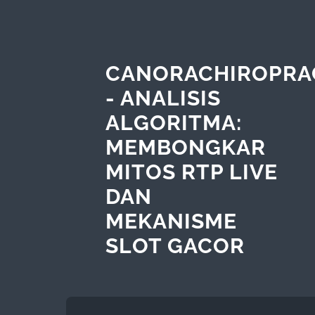
CANORACHIROPRA
- ANALISIS
ALGORITMA:
MEMBONGKAR
MITOS RTP LIVE
DAN
MEKANISME
SLOT GACOR