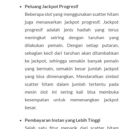
Peluang Jackpot Progresif
Beberapa slot yang menggunakan scatter hitam
juga menawarkan jackpot progresif. Jackpot
progresif adalah jenis hadiah yang terus
meningkat seiring dengan taruhan yang
dilakukan pemain. Dengan setiap putaran,
sebagian kecil dari taruhan akan ditambahkan
ke jackpot, sehingga semakin banyak pemain
yang bermain, semakin besar jumlah jackpot
yang bisa dimenangkan. Mendaratkan simbol
scatter hitam dalam jumlah tertentu pada
mesin slot ini sering kali bisa membuka
kesempatan untuk memenangkan jackpot
besar.
Pembayaran Instan yang Lebih Tinggi
Salah satu fitur menarik dari scatter hitam