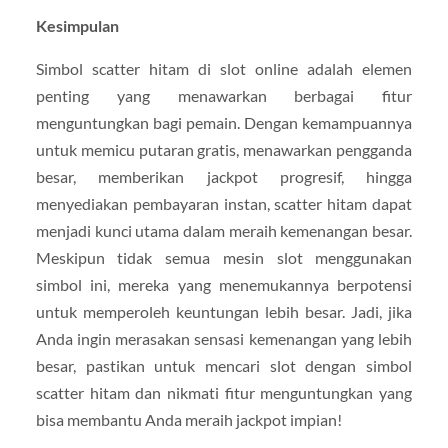
Kesimpulan
Simbol scatter hitam di slot online adalah elemen
penting yang menawarkan berbagai fitur
menguntungkan bagi pemain. Dengan kemampuannya
untuk memicu putaran gratis, menawarkan pengganda
besar, memberikan jackpot progresif, hingga
menyediakan pembayaran instan, scatter hitam dapat
menjadi kunci utama dalam meraih kemenangan besar.
Meskipun tidak semua mesin slot menggunakan
simbol ini, mereka yang menemukannya berpotensi
untuk memperoleh keuntungan lebih besar. Jadi, jika
Anda ingin merasakan sensasi kemenangan yang lebih
besar, pastikan untuk mencari slot dengan simbol
scatter hitam dan nikmati fitur menguntungkan yang
bisa membantu Anda meraih jackpot impian!