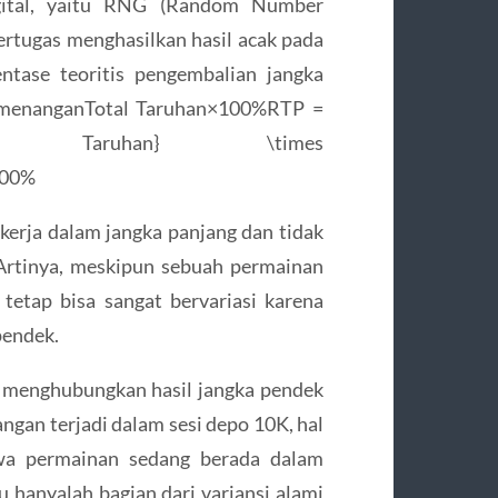
gital, yaitu RNG (Random Number
ertugas menghasilkan hasil acak pada
ntase teoritis pengembalian jangka
menanganTotal Taruhan×100%RTP =
otal\ Taruhan} \times
00%
rja dalam jangka panjang dan tidak
Artinya, meskipun sebuah permainan
 tetap bisa sangat bervariasi karena
pendek.
menghubungkan hasil jangka pendek
ngan terjadi dalam sesi depo 10K, hal
hwa permainan sedang berada dalam
tu hanyalah bagian dari variansi alami