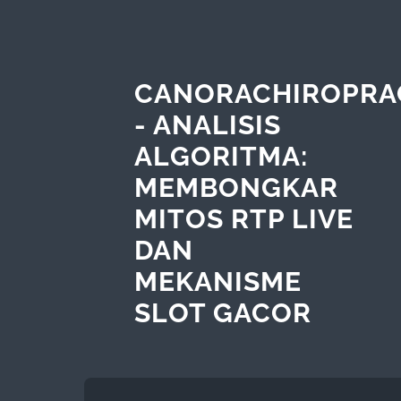
CANORACHIROPRA
- ANALISIS
ALGORITMA:
MEMBONGKAR
MITOS RTP LIVE
DAN
MEKANISME
SLOT GACOR