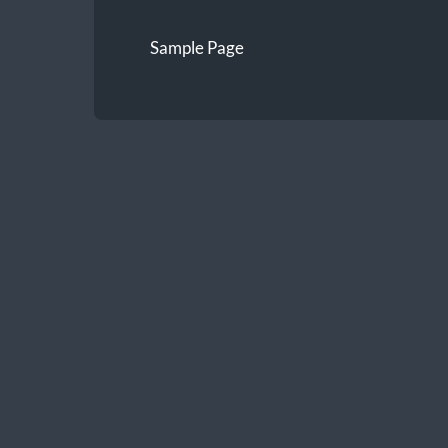
Sample Page