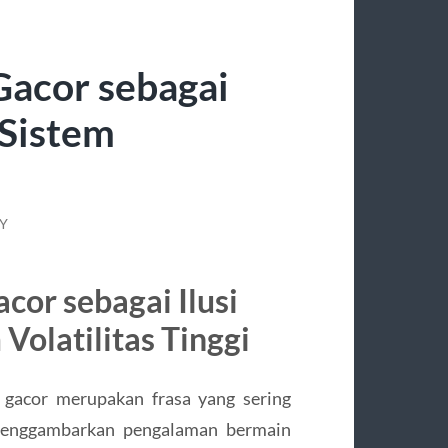
Gacor sebagai
 Sistem
Y
cor sebagai Ilusi
 Volatilitas Tinggi
gacor merupakan frasa yang sering
menggambarkan pengalaman bermain