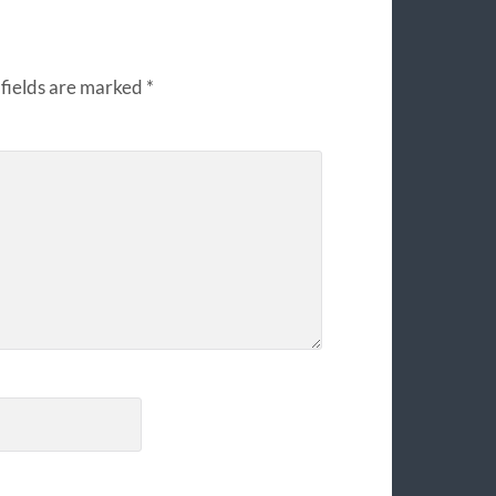
fields are marked
*