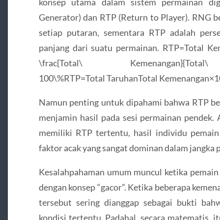
konsep utama dalam sistem permainan di
Generator) dan RTP (Return to Player). RNG b
setiap putaran, sementara RTP adalah perse
panjang dari suatu permainan.
RTP=Total Ke
\frac{Total\ Kemenangan}{T
100\%
RTP
=
T
o
t
a
l
T
a
r
u
han
T
o
t
a
l
Ke
m
e
nan
g
an
×
1
Namun penting untuk dipahami bahwa RTP beke
menjamin hasil pada sesi permainan pendek. 
memiliki RTP tertentu, hasil individu pemain
faktor acak yang sangat dominan dalam jangka 
Kesalahpahaman umum muncul ketika pemain 
dengan konsep “gacor”. Ketika beberapa kemena
tersebut sering dianggap sebagai bukti ba
kondisi tertentu. Padahal, secara matematis, i