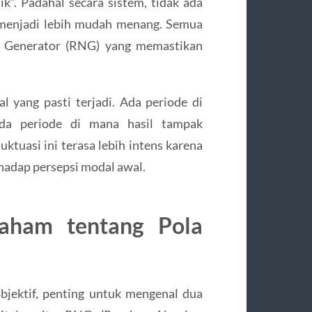
k”. Padahal secara sistem, tidak ada
menjadi lebih mudah menang. Semua
r Generator (RNG) yang memastikan
al yang pasti terjadi. Ada periode di
ada periode di mana hasil tampak
uktuasi ini terasa lebih intens karena
hadap persepsi modal awal.
aham tentang Pola
jektif, penting untuk mengenal dua