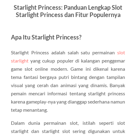
Starlight Princess: Panduan Lengkap Slot
Starlight Princess dan Fitur Populernya
Apa Itu Starlight Princess?
Starlight Princess adalah salah satu permainan
slot
starlight
yang cukup populer di kalangan penggemar
game slot online modern. Game ini dikenal karena
tema fantasi bergaya putri bintang dengan tampilan
visual yang cerah dan animasi yang dinamis. Banyak
pemain mencari informasi tentang starlight princess
karena gameplay-nya yang dianggap sederhana namun
tetap menantang.
Dalam dunia permainan slot, istilah seperti slot
starlight dan starlight slot sering digunakan untuk