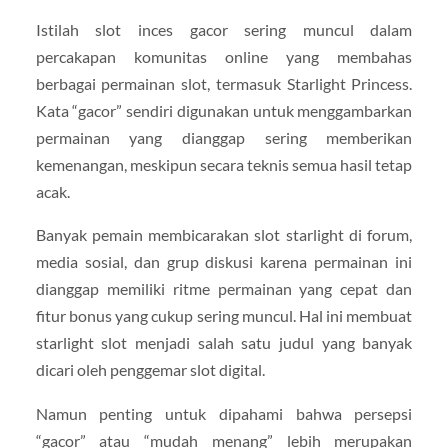
Istilah slot inces gacor sering muncul dalam
percakapan komunitas online yang membahas
berbagai permainan slot, termasuk Starlight Princess.
Kata “gacor” sendiri digunakan untuk menggambarkan
permainan yang dianggap sering memberikan
kemenangan, meskipun secara teknis semua hasil tetap
acak.
Banyak pemain membicarakan slot starlight di forum,
media sosial, dan grup diskusi karena permainan ini
dianggap memiliki ritme permainan yang cepat dan
fitur bonus yang cukup sering muncul. Hal ini membuat
starlight slot menjadi salah satu judul yang banyak
dicari oleh penggemar slot digital.
Namun penting untuk dipahami bahwa persepsi
“gacor” atau “mudah menang” lebih merupakan