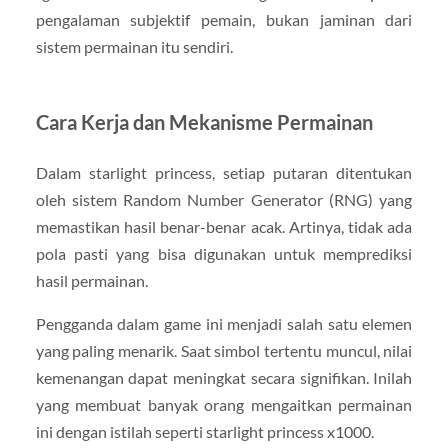
pengalaman subjektif pemain, bukan jaminan dari
sistem permainan itu sendiri.
Cara Kerja dan Mekanisme Permainan
Dalam starlight princess, setiap putaran ditentukan
oleh sistem Random Number Generator (RNG) yang
memastikan hasil benar-benar acak. Artinya, tidak ada
pola pasti yang bisa digunakan untuk memprediksi
hasil permainan.
Pengganda dalam game ini menjadi salah satu elemen
yang paling menarik. Saat simbol tertentu muncul, nilai
kemenangan dapat meningkat secara signifikan. Inilah
yang membuat banyak orang mengaitkan permainan
ini dengan istilah seperti starlight princess x1000.