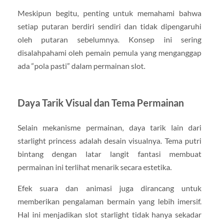
Meskipun begitu, penting untuk memahami bahwa
setiap putaran berdiri sendiri dan tidak dipengaruhi
oleh putaran sebelumnya. Konsep ini sering
disalahpahami oleh pemain pemula yang menganggap
ada “pola pasti” dalam permainan slot.
Daya Tarik Visual dan Tema Permainan
Selain mekanisme permainan, daya tarik lain dari
starlight princess adalah desain visualnya. Tema putri
bintang dengan latar langit fantasi membuat
permainan ini terlihat menarik secara estetika.
Efek suara dan animasi juga dirancang untuk
memberikan pengalaman bermain yang lebih imersif.
Hal ini menjadikan slot starlight tidak hanya sekadar