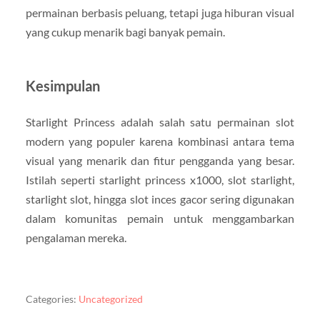
permainan berbasis peluang, tetapi juga hiburan visual
yang cukup menarik bagi banyak pemain.
Kesimpulan
Starlight Princess adalah salah satu permainan slot
modern yang populer karena kombinasi antara tema
visual yang menarik dan fitur pengganda yang besar.
Istilah seperti starlight princess x1000, slot starlight,
starlight slot, hingga slot inces gacor sering digunakan
dalam komunitas pemain untuk menggambarkan
pengalaman mereka.
Categories:
Uncategorized