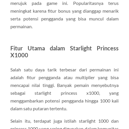
merujuk pada game ini. Popularitasnya terus
meningkat karena fitur bonus yang dianggap menarik
serta potensi pengganda yang bisa muncul dalam
permainan.
Fitur Utama dalam Starlight Princess
X1000
Salah satu daya tarik terbesar dari permainan ini
adalah fitur pengganda atau multiplier yang bisa
mencapai nilai tinggi. Banyak pemain menyebutnya
sebagai starlight princess x1000, yang
menggambarkan potensi pengganda hingga 1000 kali
dalam satu putaran tertentu.
Selain itu, terdapat juga istilah starlight 1000 dan
princess 1000 yang sering digunakan dalam komunitas