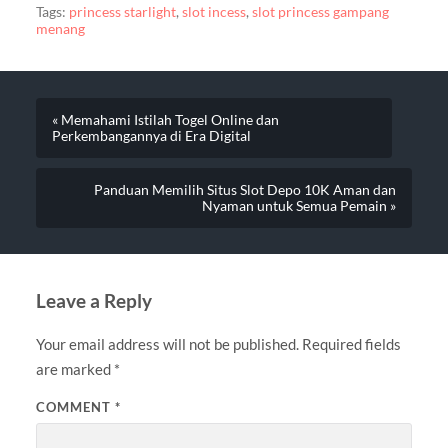
Tags:
princess starlight
,
slot incess
,
slot princess gampang
menang
« Memahami Istilah Togel Online dan
Perkembangannya di Era Digital
Panduan Memilih Situs Slot Depo 10K Aman dan
Nyaman untuk Semua Pemain »
Leave a Reply
Your email address will not be published.
Required fields
are marked
*
COMMENT
*